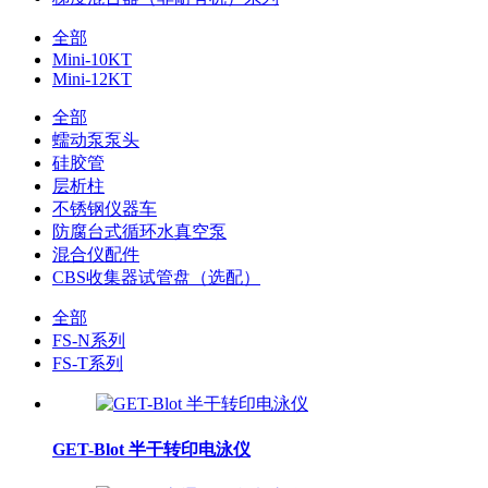
全部
Mini-10KT
Mini-12KT
全部
蠕动泵泵头
硅胶管
层析柱
不锈钢仪器车
防腐台式循环水真空泵
混合仪配件
CBS收集器试管盘（选配）
全部
FS-N系列
FS-T系列
GET-Blot 半干转印电泳仪