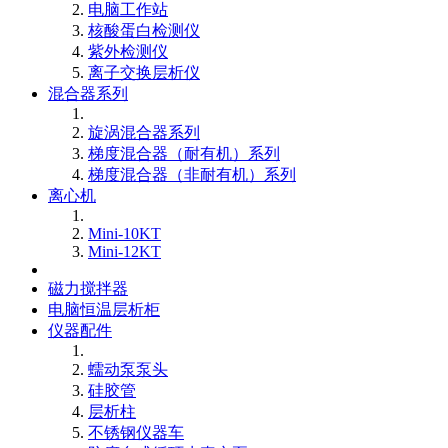
电脑工作站
核酸蛋白检测仪
紫外检测仪
离子交换层析仪
混合器系列
旋涡混合器系列
梯度混合器（耐有机）系列
梯度混合器（非耐有机）系列
离心机
Mini-10KT
Mini-12KT
磁力搅拌器
电脑恒温层析柜
仪器配件
蠕动泵泵头
硅胶管
层析柱
不锈钢仪器车