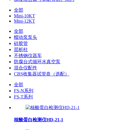
全部
Mini-10KT
Mini-12KT
全部
蠕动泵泵头
硅胶管
层析柱
不锈钢仪器车
防腐台式循环水真空泵
混合仪配件
CBS收集器试管盘（选配）
全部
FS-N系列
FS-T系列
核酸蛋白检测仪HD-21-1