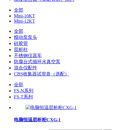
全部
Mini-10KT
Mini-12KT
全部
蠕动泵泵头
硅胶管
层析柱
不锈钢仪器车
防腐台式循环水真空泵
混合仪配件
CBS收集器试管盘（选配）
全部
FS-N系列
FS-T系列
电脑恒温层析柜CXG-1